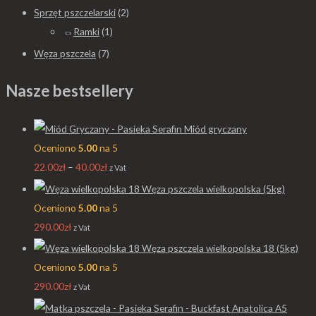
Sprzęt pszczelarski
(2)
Ramki
(1)
Węza pszczela
(7)
Nasze bestsellery
Miód gryczany
Oceniono
5.00
na 5
22.00
zł
–
40.00
zł
z Vat
Węza pszczela wielkopolska (5kg)
Oceniono
5.00
na 5
290.00
zł
z Vat
Węza pszczela wielkopolska 18 (5kg)
Oceniono
5.00
na 5
290.00
zł
z Vat