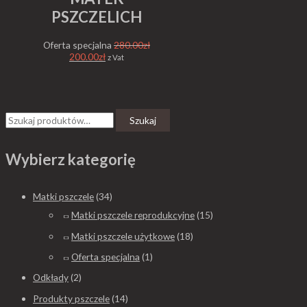
PSZCZELICH
z
z
z
ł
ł
ł
Oferta specjalna
280.00
zł
d
d
d
200.00
zł
z Vat
o
o
o
4
8
8
0
5
5
Szukaj
.
.
.
0
0
0
Wybierz kategorię
0
0
0
z
z
z
Matki pszczele
(34)
ł
ł
ł
Matki pszczele reprodukcyjne
(15)
Matki pszczele użytkowe
(18)
Oferta specjalna
(1)
Odkłady
(2)
Produkty pszczele
(14)