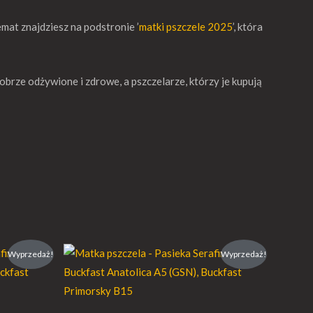
emat znajdziesz na podstronie ’
matki pszczele 2025
’, która
obrze odżywione i zdrowe, a pszczelarze, którzy je kupują
es
Zakres
Wyprzedaż!
Wyprzedaż!
cen:
od
0 €
94,00 €
do
00 €
257,00 €