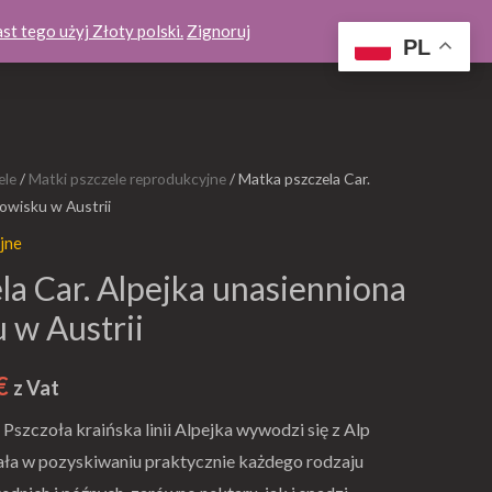
st tego użyj Złoty polski.
Zignoruj
PL
aleria
O pasiece
Kontakt / współpraca
0
ele
/
Matki pszczele reprodukcyjne
/ Matka pszczela Car.
Zakres
towisku w Austrii
cen:
jne
od
la Car. Alpejka unasienniona
94,00 €
 w Austrii
do
€
z Vat
164,00 €
Pszczoła kraińska linii Alpejka wywodzi się z Alp
–
nała w pozyskiwaniu praktycznie każdego rodzaju