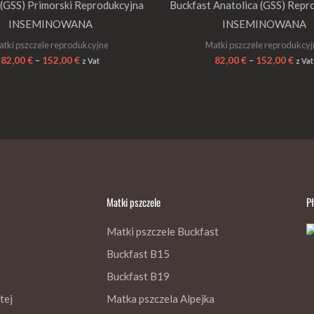
 (GSS) Primorski Reprodukcyjna
Buckfast Anatolica (GSS) Repr
INSEMINOWANA
INSEMINOWANA
tki pszczele reprodukcyjne
Matki pszczele reprodukcy
82,00
€
–
152,00
€
82,00
€
–
152,00
€
z Vat
z Vat
Matki pszczele
P
Matki pszczele Buckfast
Buckfast B15
Buckfast B19
tej
Matka pszczela Alpejka