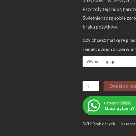
pożytków – wczesnych, śre
Pszczoły tej linii są ba
Świetnie radzą sobie zaró
braku pożytków.
Czy chcesz matkę reprodu
ramek: dwóch z czerwiem 
Dodaj do ko
Grzegorz
Online
Masz pytania? 
SKU:
Brak danych
Kategor