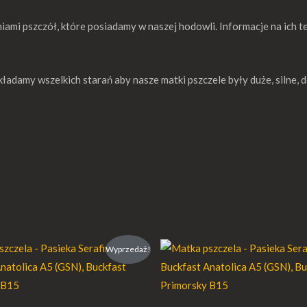
niami pszczół, które posiadamy w naszej hodowli. Informacje na ich t
ładamy wszelkich starań aby nasze matki pszczele były duże, silne, d
Zakres
Zakr
Wyprzedaż!
cen:
cen:
od
od
82,00 €
82,0
do
do
152,00 €
152,