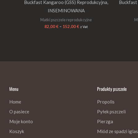
Buckfast Kangaroo (GSS) Reprodukcyjna,
Buckfast
INSEMINOWANA
Matki pszczele reprodukcyjne
Ma
82,00
€
–
152,00
€
z Vat
Menu
Produkty pszczele
Home
Propolis
O pasiece
Pyłek pszczeli
Moje konto
Pierzga
Koszyk
Miód ze spadzi iglas