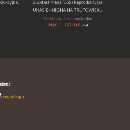
odukcyjna,
Buckfast Meda (GSS) Reprodukcyjna,
UNASIENNIONA NA TRUTOWISKU
jne
Matki pszczele reprodukcyjne
94,00
€
–
257,00
€
z Vat
łatności