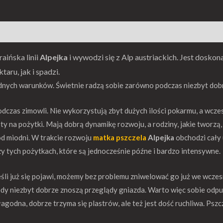
raińska linii
Alpejka
i wywodzi się z Alp austriackich. Jest dosko
aru, jak i spadzi.
udnych warunków. Świetnie radzą sobie zarówno podczas niezbyt dobre
dczas zimowli. Nie wykorzystują zbyt dużych ilości pokarmu, a wcz
ty na pożytki. Mają dobrą dynamikę rozwoju, a rodziny, jakie tworzą,
d miodni. W trakcie rozwoju
matka pszczela
Alpejka
obchodzi cały u
y tych pożytkach, które są jednocześnie późne i bardzo intensywne.
śli już się pojawi, możemy bez problemu zniwelować go już we wczesn
edy niezbyt dobrze znoszą przeglądy gniazda. Warto więc sobie odpuś
łagodna, dobrze trzyma się plastrów, ale też jest dość ruchliwa. Psz