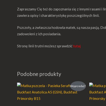
Zapraszamy Cię też do zapoznania się z innymi rasami i li
zawiera opisy i charakterystykę poszczególnych linii.
Pszczoły, a zwłaszcza hodowla matek, są nasza pasją. Dok
zadowoleni z ich posiadania.
Stronę linii trutni możesz sprawdzić
tutaj
Podobne produkty
Zakres
Wyprzedaż!
cen:
od
82,00 €
do
152,00 €