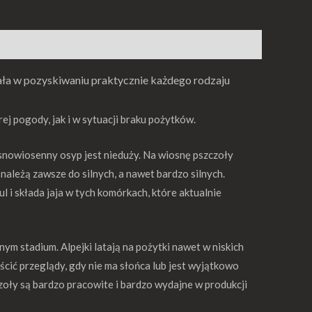
nała w pozyskiwaniu praktycznie każdego rodzaju
j pogody, jak i w sytuacji braku pożytków.
esnowiosenny osyp jest nieduży. Na wiosnę pszczoły
 należą zawsze do silnych, a nawet bardzo silnych.
l i składa jaja w tych komórkach, które aktualnie
ym stadium. Alpejki latają na pożytki nawet w niskich
cić przeglądy, gdy nie ma słońca lub jest wyjątkowo
czoły są bardzo pracowite i bardzo wydajne w produkcji