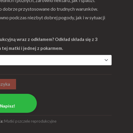
dnich i późnych, zarówno nektaru, jak i spadzi.
rdzo dobrze przystosowane do trudnych warunków.
wno podczas niezbyt dobrej pogody, jak i w sytuacji
kcyjną wraz z odkłamem? Odkład składa się z 3
tej matki i jednej z pokarmem.
szyka
Napisz!
ia:
Matki pszczele reprodukcyjne