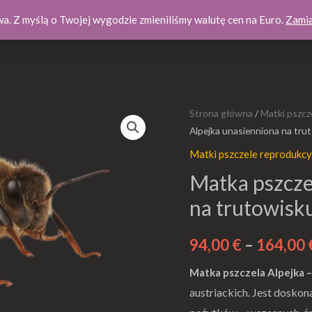
wa. Z myślą o Twojej wygodzie zmieniliśmy walutę cen na Euro.
Zamia
Home
Sklep
Jaki miód wybrać
Matki pszczele 2026
G
ilość
Strona główna
/
Matki pszcz
Alpejka unasienniona na tru
Matka
pszczela
Matki pszczele reprodukcy
Car.
Matka pszcze
Alpejka
na trutowisku
unasienniona
na
94,00
€
–
164,00
trutowisku
w
Matka pszczela Alpejka 
Austrii
austriackich. Jest dosko