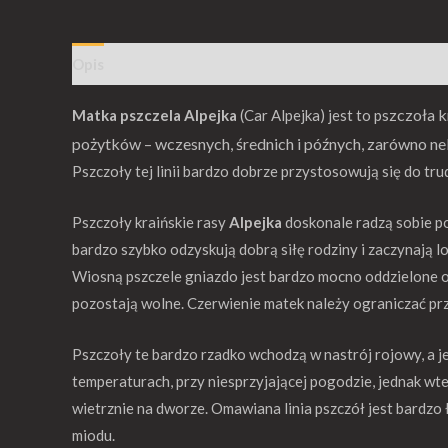
Opis
Informacje dodatkowe
Opinie (0)
szczoła k
Matka pszczela Alpejka
(Car Alpejka) jest to p
pożytków – wczesnych, średnich i późnych, zarówno nekt
Pszczoły tej linii bardzo dobrze przystosowują się do tr
Pszczoły kraińskie rasy
Alpejka
doskonale radzą sobie po
bardzo szybko odzyskują dobrą siłę rodziny i zaczynają lo
Wiosną pszczele gniazdo jest bardzo mocno oddzielone o
pozostają wolne. Czerwienie matek należy ograniczać prz
Pszczoły te bardzo rzadko wchodzą w nastrój rojowy, a je
temperaturach, przy niesprzyjającej pogodzie, jednak wt
wietrznie na dworze. Omawiana linia pszczół jest bardzo 
miodu.