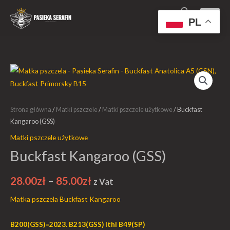
Przejdź
Głów
0
do
PL
treści
menu
ilość
Zakres
Buckfast
cen:
Kangaroo
(GSS)
Strona główna
/
Matki pszczele
/
Matki pszczele użytkowe
/ Buckfast
od
Kangaroo (GSS)
28.00zł
Matki pszczele użytkowe
do
Buckfast Kangaroo (GSS)
85.00zł
28.00
zł
–
85.00
zł
z Vat
Matka pszczela Buckfast Kangaroo
B200
(GSS)=2023. B213(GSS) lthl B49(SP)