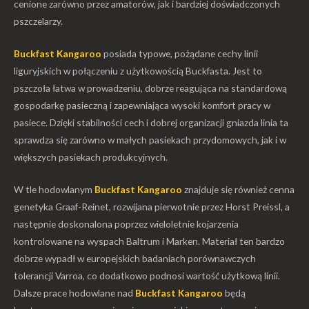
cenione zarówno przez amatorów, jak i bardziej doświadczonych
pszczelarzy.
Buckfast Kangaroo
posiada typowe, pożądane cechy linii
liguryjskich w połączeniu z użytkowością Buckfasta. Jest to
pszczoła łatwa w prowadzeniu, dobrze reagująca na standardową
gospodarkę pasieczną i zapewniająca wysoki komfort pracy w
pasiece. Dzięki stabilności cech i dobrej organizacji gniazda linia ta
sprawdza się zarówno w małych pasiekach przydomowych, jak i w
większych pasiekach produkcyjnych.
W tle hodowlanym
Buckfast Kangaroo
znajduje się również cenna
genetyka Graaf-Reinet, rozwijana pierwotnie przez
Horst Preissl
, a
następnie doskonalona poprzez wieloletnie kojarzenia
kontrolowane na wyspach Baltrum i Marken. Materiał ten bardzo
dobrze wypadł w europejskich badaniach porównawczych
tolerancji Varroa, co dodatkowo podnosi wartość użytkową linii.
Dalsze prace hodowlane nad
Buckfast Kangaroo
będą