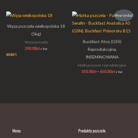
Oceniono
5.00
na 5
Zakres
Wyprzedaż!
cen:
od
Węza pszczela wielkopolska 18
350.00zł
do
(5kg)
650.00zł
Buckfast Atos (GSS)
Węza pszczela
290.00
zł
Reprodukcyjna,
z Vat
INSEMINOWANA
Oceniono
5.00
Matki pszczele reprodukcyjne
na 5
350.00
zł
–
650.00
zł
z Vat
Menu
Produkty pszczele