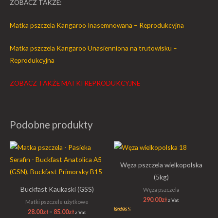
ZOBACZ TAKŻE:
Matka pszczela Kangaroo Inasemnowana – Reprodukcyjna
Matka pszczela Kangaroo Unasienniona na trutowisku –
Reprodukcyjna
ZOBACZ TAKŻE MATKI REPRODUKCYJNE
Podobne produkty
Zakres
cen:
od
Węza pszczela wielkopolska
28.00zł
do
(5kg)
85.00zł
Buckfast Kaukaski (GSS)
Węza pszczela
290.00
zł
z Vat
Matki pszczele użytkowe
28.00
zł
–
85.00
zł
z Vat