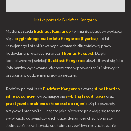
Opinie (0)
Matka pszczela Buckfast Kangaroo
Matka pszczela
Buckfast Kangaroo
to linia Buckfast wywodząca
się z
oryginalnego materiału Kangaroo (ligurica)
, od lat
rozwijanego i stabilizowanego w ramach długofalowej pracy
hodowlanej prowadzonej przez
Thomas Rueppel
. Dzięki
konsekwentnej selekcji
Buckfast Kangaroo
ukształtował się jako
linia bardzo wyrównana, ekonomiczna w prowadzeniu i niezwykle
przyjazna w codziennej pracy pasiecznej.
Rodziny po matkach
Buckfast Kangaroo
tworzą
silne i bardzo
silne populacje
, wyróżniające się
wybitną łagodnością
oraz
praktycznie brakiem skłonności do rojenia
. Są to pszczoły
aktywne i pracowite — często jako pierwsze pojawiają się rano na
wylotkach, co świadczy o ich dużej dynamice i chęci do pracy.
Jednocześnie zachowują spokojne, przewidywalne zachowanie,