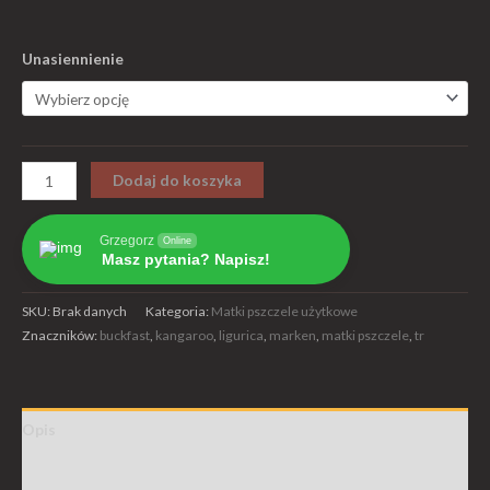
Unasiennienie
Dodaj do koszyka
Grzegorz
Online
Masz pytania? Napisz!
SKU:
Brak danych
Kategoria:
Matki pszczele użytkowe
Znaczników:
buckfast
,
kangaroo
,
ligurica
,
marken
,
matki pszczele
,
tr
Opis
Informacje dodatkowe