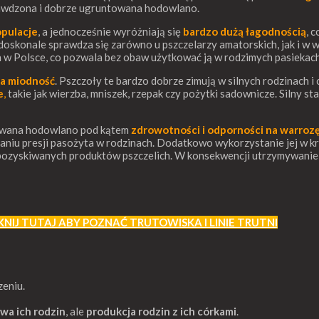
sprawdzona i dobrze ugruntowana hodowlano.
opulacje
, a jednocześnie wyróżniają się
bardzo dużą łagodnością
, 
doskonale sprawdza się zarówno u pszczelarzy amatorskich, jak i w 
 w Polsce, co pozwala bez obaw użytkować ją w rodzimych pasiekach
a miodność
. Pszczoły te bardzo dobrze zimują w silnych rodzinach i 
e
,
takie jak wierzba, mniszek, rzepak czy pożytki sadownicze. Silny s
ywana hodowlano pod kątem
zdrowotności i odporności na warroz
zaniu presji pasożyta w rodzinach. Dodatkowo wykorzystanie jej w k
ość pozyskiwanych produktów pszczelich. W konsekwencji utrzymywani
KNIJ TUTAJ ABY POZNAĆ TRUTOWISKA I LINIE TRUTNI
eniu.
wa ich rodzin
, ale
produkcja rodzin z ich córkami
.