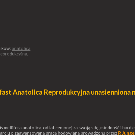
ików:
anatolica
,
reprodukcyjna
,
ast Anatolica Reprodukcyjna unasienniona 
is mellifera anatolica, od lat cenionej za swoją siłę, miodność i b
oparciu o zaawansowaną pracę hodowlaną prowadzoną przez
P. Junge