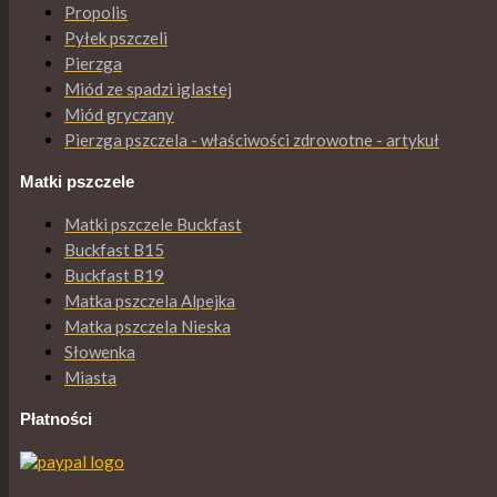
Propolis
Pyłek pszczeli
Pierzga
Miód ze spadzi iglastej
Miód gryczany
Pierzga pszczela - właściwości zdrowotne - artykuł
Matki pszczele
Matki pszczele Buckfast
Buckfast B15
Buckfast B19
Matka pszczela Alpejka
Matka pszczela Nieska
Słowenka
Miasta
Płatności