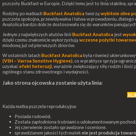
pszczoły Buckfast w Europie. Dzięki temu jest to linia stabilna, 
Rodziny po matkach
Buckfast Anatolica
tworzą
wybitnie silne p
pszczoła spokojna, przewidywalna i łatwa w prowadzeniu, dlatego 
Anatolica bardzo dobrze dostosowała się do warunków panujących
Jednym z największych atutów linii
Buckfast Anatolica
jest
wysok
dzięki czemu znakomicie wykorzystują
wczesne pożytki towarow
miodową już od pierwszych zbiorów.
W ostatnich latach
Buckfast Anatolica
była również ukierunkow
(VSH – Varroa Sensitive Hygiene)
, co w praktyce sprzyja ogranic
uzyskać
efekt heterozji
, wyraźnie zwiększający siłę rodzin i il
ogólnego stanu zdrowotnego i wydajności.
Jako strona ojcowska zostanie użyta linia:
KLI
Każda matka pszczela reprodukcyjna:
Posiada rodowód.
Została zapłodniona trutniami o udokumentowanym pochodz
Jej czerwienie zostało sprawdzone i ocenione.
sprawdzianem jakości tych matek
nie jest
produkcja towaro