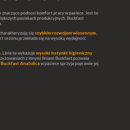
co znacząco podnosi komfort pracy w pasiece. Jest to
większych pasiekach produkcyjnych. Buckfast
.
charakteryzują się
szybkim rozwojem wiosennym
,
tart sezonu przekłada się na wysoką wydajność
ę
. Linia ta wykazuje
wysoki instynkt higieniczny
rzyżowaniach z innymi liniami Buckfast pozwala
e
Buckfast Anatolica
w pasiece sprzyja poprawie jej