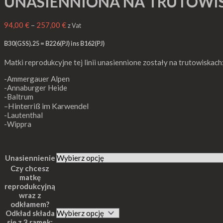
UNASIENNIONA NA TRUTOWI
94,00
€
–
257,00
€
z Vat
B30(GSS).25 = B226(PJ) ins B162(PJ)
Matki reprodukcyjne tej linii unasiennione zostały na trutowiskach
-Ammergauer Alpen
-Annaburger Heide
-Baltrum
Hinterriß im Karwendel
–
-Lautenthal
-Wippra
Unasiennienie
Czy chcesz
matkę
reprodukcyjną
wraz z
odkłamem?
Odkład składa
się z 3 ramek: