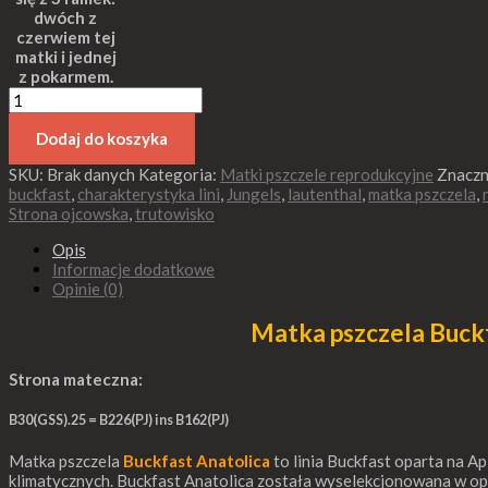
dwóch z
czerwiem tej
matki i jednej
z pokarmem.
Dodaj do koszyka
SKU:
Brak danych
Kategoria:
Matki pszczele reprodukcyjne
Znaczn
buckfast
,
charakterystyka lini
,
Jungels
,
lautenthal
,
matka pszczela
,
Strona ojcowska
,
trutowisko
Opis
Informacje dodatkowe
Opinie (0)
Matka pszczela Buckf
Strona mateczna:
B30(GSS).25 = B226(PJ) ins B162(PJ)
Matka pszczela
Buckfast Anatolica
to linia Buckfast oparta na Ap
klimatycznych. Buckfast Anatolica została wyselekcjonowana w 