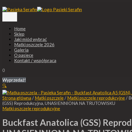
Główne
Przejdź
ilość
Zakres
menu
do
Buckfast
cen:
treści
Anatolica
od
(GSS)
94,00 €
Reprodukcyjna,
do
Home
UNASIENNIONA
257,00 €
Sklep
NA
Jaki miód wybrać
TRUTOWISKU
Matki pszczele 2026
Galeria
O pasiece
Kontakt / współpraca
0
Wyprzedaż!
🔍
Strona główna
/
Matki pszczele
/
Matki pszczele reprodukcyjne
/ B
(GSS) Reprodukcyjna, UNASIENNIONA NA TRUTOWISKU
Matki pszczele reprodukcyjne
Buckfast Anatolica (GSS) Reprod