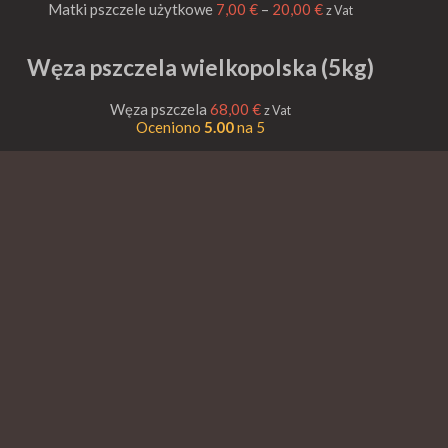
Matki pszczele użytkowe
7,00
€
–
20,00
€
z Vat
Węza pszczela wielkopolska (5kg)
Węza pszczela
68,00
€
z Vat
Oceniono
5.00
na 5