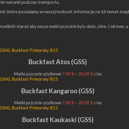
ie warunki podczas transportu.
zół, które posiadamy w naszej hodowli. Informacje na ich temat znajd
lkich starań aby nasze matki pszczele były duże, silne, i zdrowe, a 
Buckfast Atos (GSS)
Matki pszczele użytkowe
7,00
€
–
20,00
€
z Vat
Buckfast Kangaroo (GSS)
Matki pszczele użytkowe
7,00
€
–
20,00
€
z Vat
Buckfast Kaukaski (GSS)