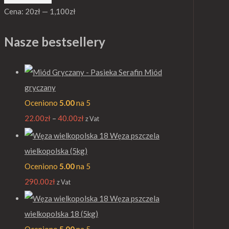
Cena:
20zł
—
1,100zł
Nasze bestsellery
Miód
gryczany
Oceniono
5.00
na 5
22.00
zł
–
40.00
zł
z Vat
Węza pszczela
wielkopolska (5kg)
Oceniono
5.00
na 5
290.00
zł
z Vat
Węza pszczela
wielkopolska 18 (5kg)