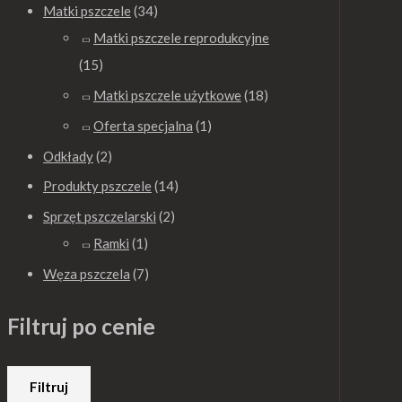
Matki pszczele
(34)
0
0
0
Matki pszczele reprodukcyjne
0
0
0
(15)
z
z
z
ł
ł
ł
Matki pszczele użytkowe
(18)
d
d
d
Oferta specjalna
(1)
o
o
o
Odkłady
(2)
4
8
8
Produkty pszczele
(14)
0
5
5
Sprzęt pszczelarski
(2)
.
.
.
Ramki
(1)
0
0
0
Węza pszczela
(7)
0
0
0
z
z
z
Filtruj po cenie
ł
ł
ł
Filtruj