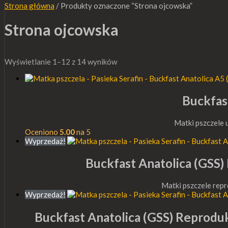
Strona główna
/ Produkty oznaczone “Strona ojcowska”
Strona ojcowska
Wyświetlanie 1–12 z 14 wyników
Buckfas
Matki pszczele
Oceniono
5.00
na 5
Wyprzedaż!
Buckfast Anatolica (GS
Matki pszczele rep
Wyprzedaż!
Buckfast Anatolica (GSS) Repr