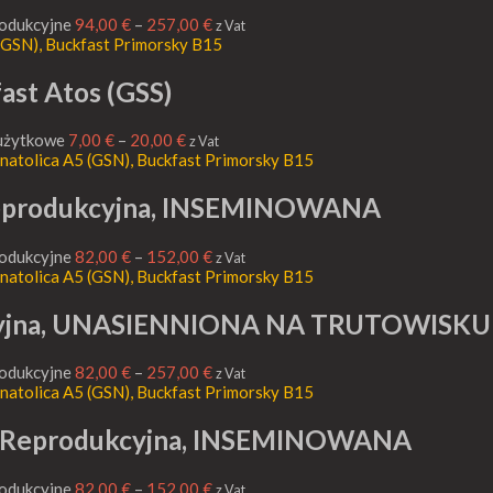
rodukcyjne
94,00
€
–
257,00
€
z Vat
ast Atos (GSS)
 użytkowe
7,00
€
–
20,00
€
z Vat
 Reprodukcyjna, INSEMINOWANA
rodukcyjne
82,00
€
–
152,00
€
z Vat
ukcyjna, UNASIENNIONA NA TRUTOWISKU
rodukcyjne
82,00
€
–
257,00
€
z Vat
S) Reprodukcyjna, INSEMINOWANA
rodukcyjne
82,00
€
–
152,00
€
z Vat