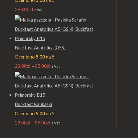
Oceniono
5.00
na 5
290.00
zł
z Vat
Buckfast Anatolica (GSS)
Oceniono
5.00
na 5
28.00
zł
–
85.00
zł
z Vat
Buckfast Kaukaski
Oceniono
5.00
na 5
28.00
zł
–
85.00
zł
z Vat