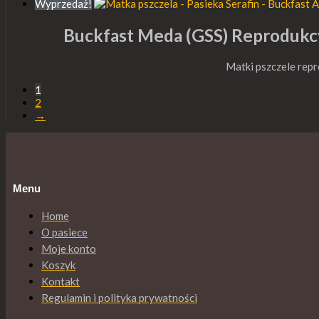
Wyprzedaż!
Buckfast Meda (GSS) Reprodu
Matki pszczele rep
1
2
→
Menu
Home
O pasiece
Moje konto
Koszyk
Kontakt
Regulamin i polityka prywatności