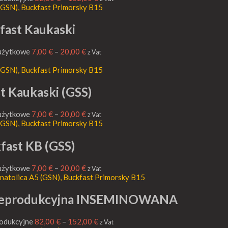
fast Kaukaski
 użytkowe
7,00
€
–
20,00
€
z Vat
t Kaukaski (GSS)
 użytkowe
7,00
€
–
20,00
€
z Vat
fast KB (GSS)
 użytkowe
7,00
€
–
20,00
€
z Vat
 Reprodukcyjna INSEMINOWANA
rodukcyjne
82,00
€
–
152,00
€
z Vat