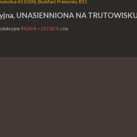
kcyjna, UNASIENNIONA NA TRUTOWISK
rodukcyjne
94,00
€
–
257,00
€
z Vat