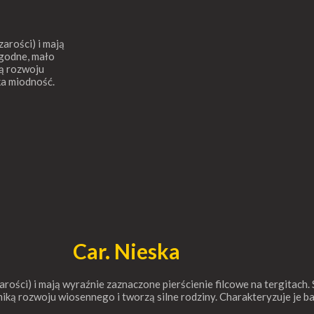
zarości) i mają
agodne, mało
ką rozwoju
ka miodność.
Car. Nieska
rości) i mają wyraźnie zaznaczone pierścienie filcowe na tergitach. 
iką rozwoju wiosennego i tworzą silne rodziny. Charakteryzuje je 