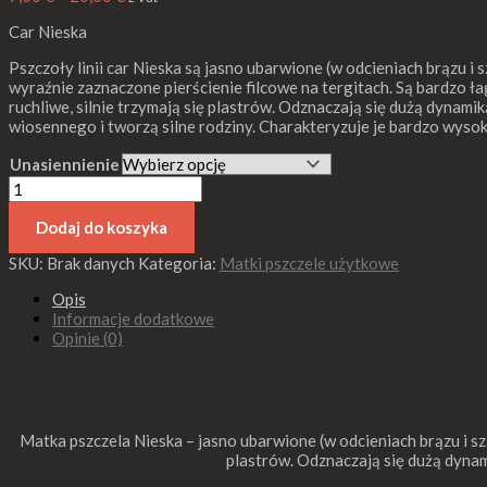
Car Nieska
Pszczoły linii car Nieska są jasno ubarwione (w odcieniach brązu i s
wyraźnie zaznaczone pierścienie filcowe na tergitach. Są bardzo ł
ruchliwe, silnie trzymają się plastrów. Odznaczają się dużą dynami
wiosennego i tworzą silne rodziny. Charakteryzuje je bardzo wyso
Unasiennienie
Dodaj do koszyka
SKU:
Brak danych
Kategoria:
Matki pszczele użytkowe
Opis
Informacje dodatkowe
Opinie (0)
Matka pszczela Nieska – jasno ubarwione (w odcieniach brązu i sza
plastrów. Odznaczają się dużą dynam