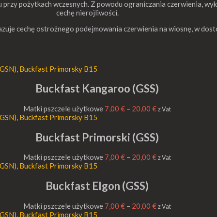
iu przy pożytkach wczesnych. Z powodu ograniczania czerwienia, wy
cechę nierojliwości.
kazuje cechę ostrożnego podejmowania czerwienia na wiosnę, w d
Buckfast Kangaroo (GSS)
Matki pszczele użytkowe
7,00
€
–
20,00
€
z Vat
Buckfast Primorski (GSS)
Matki pszczele użytkowe
7,00
€
–
20,00
€
z Vat
Buckfast Elgon (GSS)
Matki pszczele użytkowe
7,00
€
–
20,00
€
z Vat