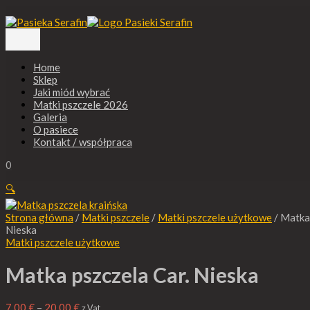
Główne
Przejdź
ilość
Zakres
menu
do
Matka
cen:
treści
pszczela
od
Car.
7,00 €
Nieska
do
Home
20,00 €
Sklep
Jaki miód wybrać
Matki pszczele 2026
Galeria
O pasiece
Kontakt / współpraca
0
🔍
Strona główna
/
Matki pszczele
/
Matki pszczele użytkowe
/ Matka 
Nieska
Matki pszczele użytkowe
Matka pszczela Car. Nieska
7,00
€
–
20,00
€
z Vat