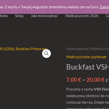
wa. Z myślą o Twojej wygodzie zmieniliśmy walutę cen na Euro.
Zamia
Home
Sklep
Jaki miód wybrać
Matki pszczele 2026
G
ilość
Strona główna
/
Matki pszcz
Z
Buckfast
Matki pszczele użytkowe
c
VSH
Buckfast VSH
(GSS)
o
7,00
€
–
20,00
€
7
z
Pszczoły z cechą
VSH (Var
d
zwiększoną zdolność do r
2
roztocza Varroa. Dzięki t
poprawiają zdrowotność rod