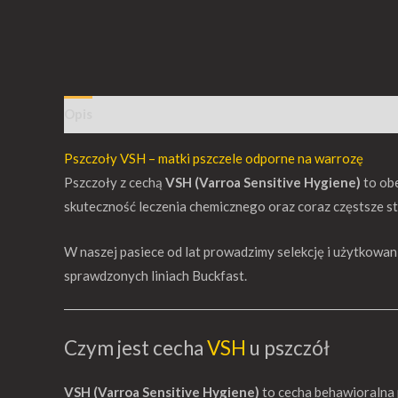
Opis
Informacje dodatkowe
Opinie (0)
Pszczoły VSH – matki pszczele odporne na warrozę
Pszczoły z cechą
VSH (Varroa Sensitive Hygiene)
to obe
skuteczność leczenia chemicznego oraz coraz częstsze st
W naszej pasiece od lat prowadzimy selekcję i użytkowa
sprawdzonych liniach Buckfast.
Czym jest cecha
VSH
u pszczół
VSH (Varroa Sensitive Hygiene)
to cecha behawioralna 