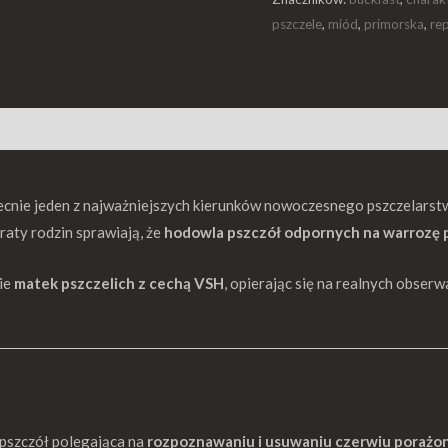
pszczele
,
miód
,
primorska
,
re
cnie jeden z najważniejszych kierunków nowoczesnego pszczelarstw
raty rodzin sprawiają, że
hodowla pszczół odpornych na warrozę p
nie
matek pszczelich z cechą VSH
, opierając się na realnych obser
pszczół polegająca na
rozpoznawaniu i usuwaniu czerwiu porażo