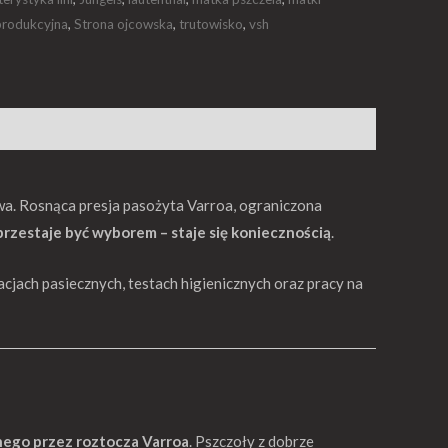
produkcyjna
,
Strona ojcowska
,
trutowisko
,
vsh
a. Rosnąca presja pasożyta Varroa, ograniczona
rzestaje być wyborem – staje się koniecznością
.
wacjach pasiecznych, testach higienicznych oraz pracy na
nego przez roztocza Varroa
. Pszczoły z dobrze