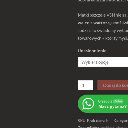
Matki pszczele VSH nie są 
walce z warrozą
, umożliw
rodzin. To świadomy wybór 
towarowych – którzy myślą 
Unasiennienie
Dodaj do ko
Grzegorz
Online
Masz pytania? 
SKU:
Brak danych
Kategor
Znaczników:
buckfast
,
charakt