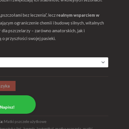
„pszczołami bez leczenia”, lecz
realnym wsparciem w
iającym ograniczenie chemii i budowę silnych, witalnych
dla pszczelarzy – zarówno amatorskich, jak i
o przyszłości swojej pasieki.
szyka
Napisz!
ia:
Matki pszczele użytkowe
erystyka lini
,
Jungels
,
lautenthal
,
matka pszczela
,
matki