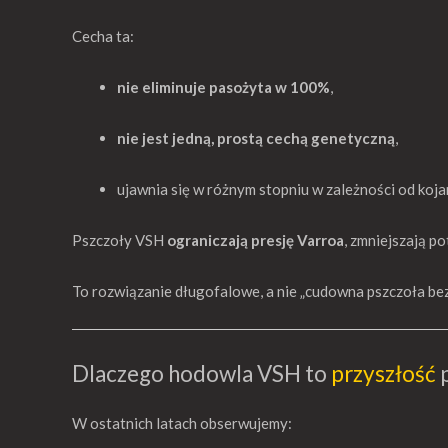
Cecha ta:
nie eliminuje pasożyta w 100%
,
nie jest jedną, prostą cechą genetyczną
,
ujawnia się w różnym stopniu w zależności od koja
Pszczoły VSH
ograniczają presję Varroa
, zmniejszają p
To rozwiązanie długofalowe, a nie „cudowna pszczoła be
Dlaczego hodowla VSH to
przyszłość
p
W ostatnich latach obserwujemy: