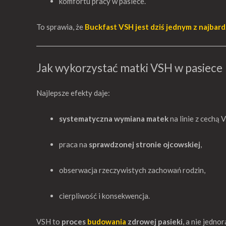
komfortu pracy w pasiece.
To sprawia, że
Buckfast VSH jest dziś jednym z najbar
Jak wykorzystać matki VSH w pasiece
Najlepsze efekty daje:
systematyczna wymiana matek
na linie z cechą 
praca na
sprawdzonej stronie ojcowskiej
,
obserwacja rzeczywistych zachowań rodzin,
cierpliwość i konsekwencja.
VSH to
proces
budowania
zdrowej pasieki
, a nie jedno