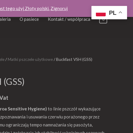
st tego użyj Złoty polski.
Zignoruj
PL
aleria
O pasiece
Kontakt / współpraca
0
ele
/
Matki pszczele użytkowe
/ Buckfast VSH (GSS)
akres
en:
 (GSS)
d
,00 €
 Vat
roa Sensitive Hygiene)
to linie pszczół wykazujące
o
ozpoznawania i usuwania czerwiu porażonego przez
0,00 €
emu ograniczają tempo namnażania się pasożyta,
zin i zwiększają ich stabilność w kolejnych sezonach.