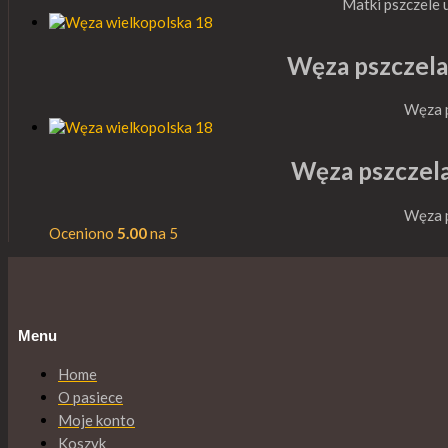
Matki pszczele
Węza pszczela 
Węza 
Węza pszczela
Węza 
Oceniono
5.00
na 5
Menu
Home
O pasiece
Moje konto
Koszyk