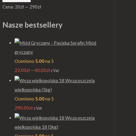
Cena:
20zł
—
290zł
Nasze bestsellery
Miód
gryczany
Oceniono
5.00
na 5
22.00
zł
–
40.00
zł
z Vat
Węza pszczela
wielkopolska (5kg)
Oceniono
5.00
na 5
290.00
zł
z Vat
Węza pszczela
wielkopolska 18 (5kg)