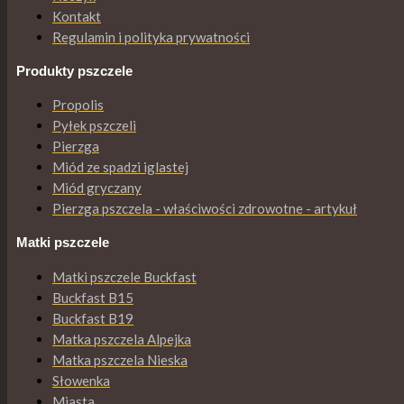
Kontakt
Regulamin i polityka prywatności
Produkty pszczele
Propolis
Pyłek pszczeli
Pierzga
Miód ze spadzi iglastej
Miód gryczany
Pierzga pszczela - właściwości zdrowotne - artykuł
Matki pszczele
Matki pszczele Buckfast
Buckfast B15
Buckfast B19
Matka pszczela Alpejka
Matka pszczela Nieska
Słowenka
Miasta