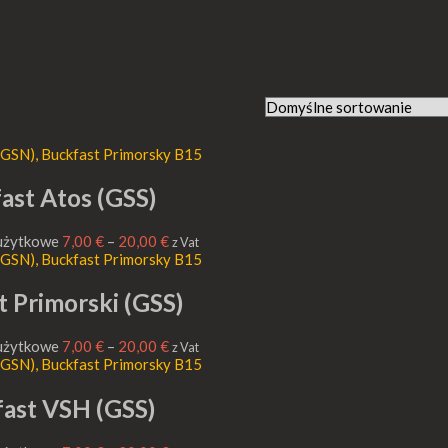
ast Atos (GSS)
 użytkowe
7,00
€
–
20,00
€
z Vat
t Primorski (GSS)
 użytkowe
7,00
€
–
20,00
€
z Vat
ast VSH (GSS)