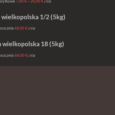
 użytkowe
7,00
€
–
20,00
€
z Vat
wielkopolska 1/2 (5kg)
pszczela
68,00
€
z Vat
 wielkopolska 18 (5kg)
pszczela
68,00
€
z Vat