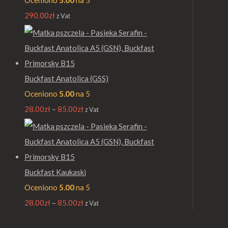
Oceniono
5.00
na 5
290.00
zł
z Vat
Buckfast Anatolica (GSS)
Oceniono
5.00
na 5
28.00
zł
–
85.00
zł
z Vat
Buckfast Kaukaski
Oceniono
5.00
na 5
28.00
zł
–
85.00
zł
z Vat