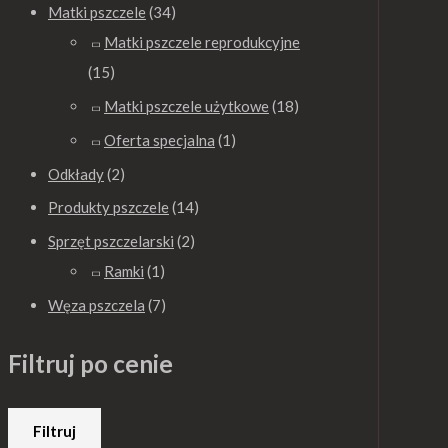
Matki pszczele
(34)
0
0
0
Matki pszczele reprodukcyjne
0
0
0
(15)
z
z
z
ł
ł
ł
Matki pszczele użytkowe
(18)
d
d
d
Oferta specjalna
(1)
o
o
o
Odkłady
(2)
4
8
8
Produkty pszczele
(14)
0
5
5
Sprzęt pszczelarski
(2)
.
.
.
Ramki
(1)
0
0
0
Węza pszczela
(7)
0
0
0
z
z
z
Filtruj po cenie
ł
ł
ł
Filtruj