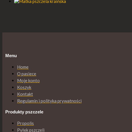
Menu
Home
O pasiece
Moje konto
Koszyk
Kontakt
Regulamin i polityka prywatności
Produkty pszczele
Propolis
Pyłek pszczeli