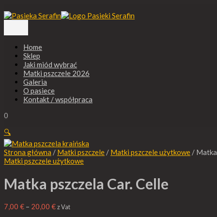
Główne
Przejdź
ilość
Zakres
menu
do
Matka
cen:
treści
pszczela
od
Car.
7,00 €
Celle
do
Home
20,00 €
Sklep
Jaki miód wybrać
Matki pszczele 2026
Galeria
O pasiece
Kontakt / współpraca
0
🔍
Strona główna
/
Matki pszczele
/
Matki pszczele użytkowe
/ Matka 
Matki pszczele użytkowe
Matka pszczela Car. Celle
7,00
€
–
20,00
€
z Vat