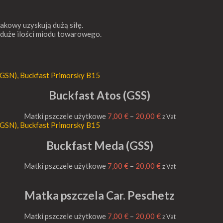
akowy uzyskują dużą siłę.
h duże ilości miodu towarowego.
Buckfast Atos (GSS)
Matki pszczele użytkowe
7,00
€
–
20,00
€
z Vat
Buckfast Meda (GSS)
Matki pszczele użytkowe
7,00
€
–
20,00
€
z Vat
Matka pszczela Car. Peschetz
Matki pszczele użytkowe
7,00
€
–
20,00
€
z Vat