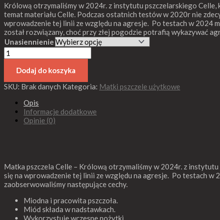
Królową otrzymaliśmy w 2024r. z instytutu pszczelarskiego Celle, k
temat materiału Celle. Podczas ostatnich testów w 2020r nie zde
wprowadzenie tej linii ze względu na agresje. Po testach w 2024 m
został rozwiązany, choć przy złej pogodzie potrafią wykazywać agr
Unasiennienie
Dodaj do koszyka
SKU:
Brak danych
Kategoria:
Matki pszczele użytkowe
Opis
Informacje dodatkowe
Opinie (0)
Matka pszczela Celle – Królową otrzymaliśmy w 2024r. z instytutu 
się na wprowadzenie tej linii ze względu na agresje. Po testach w
zaobserwowaliśmy następujące cechy.
Miodna i pracowita pszczoła.
Miód składa w nadstawkach.
Wykorzystuje wczesne pożytki.