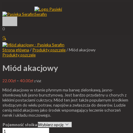
Główne
Przejdź
ilość
Zakres
Zakres
Zakres
menu
do
Miód
cen:
cen:
cen:
treści
akacjowy
od
od
od
22.00zł
22.00zł
65.00zł
do
do
do
40.00zł
40.00zł
300.00zł
0
🔍
Strona główna
/
Produkty pszczele
/ Miód akacjowy
Produkty pszczele
Miód akacjowy
22.00
zł
–
40.00
zł
z Vat
Miód akacjowy w stanie płynnym ma barwę zielonkawą, jasno-
słomkową lub jasno bursztynową. Jest bardzo przydatny u chorych z
lekkimi postaciami cukrzycy. Miód ten jest także popularnym środkiem
słodzącym do wielu potraw, napojów a zwłaszcza do deserów. Ludzie
cenią miód akacjowy jako środek wspomagający leczenie schorzeń
nerek i układu moczowego.
Pojemność słoika