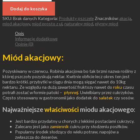
Dodaj do koszyka
SKU:
Brak danych
Kategoria:
Produkty pszczele
Znaczników:
akacja
,
miod akacjowy
,
miod prosto z ul
,
naturalny miod
,
plynny miod
Opis
Informacje dodatkowe
Opinie (0)
Miód akacjowy:
Pozyskiwany w czerwcu. Robinia akacjowa bo tak brzmi nazwa rośliny z
której pszczoły pozyskują nektar. Kwitnie obficie lecz okres ten jest
bardzo krótki. przybytki w ciągu dnia mogą sięgać nawet do 10kg
nektaru. Ze względu na dużą zawartość fruktozy nawet do
roku
czasu
potrafi zostać w formie patoki –
płynnej
. Uwielbiany przez cukrzyków.
Często stosowany w gastronomii jako dodatek do
sałatek
czy sosów.
Najważniejsze
właściwości
miodu akacjowego:
Jest bardzo przydatny u chorych z lekkimi postaciami cukrzycy.
Zalecany jest jako
zamiennik
cukru przy słodzeniu posiłków.
Popularny środek słodzący do wielu potraw, napojów a
zwłaszcza do deserów.