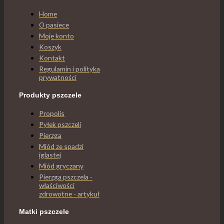
Home
O pasiece
Moje konto
Koszyk
Kontakt
Regulamin i polityka
prywatności
Produkty pszczele
Propolis
Pyłek pszczeli
Pierzga
Miód ze spadzi
iglastej
Miód gryczany
Pierzga pszczela -
właściwości
zdrowotne - artykuł
Matki pszczele