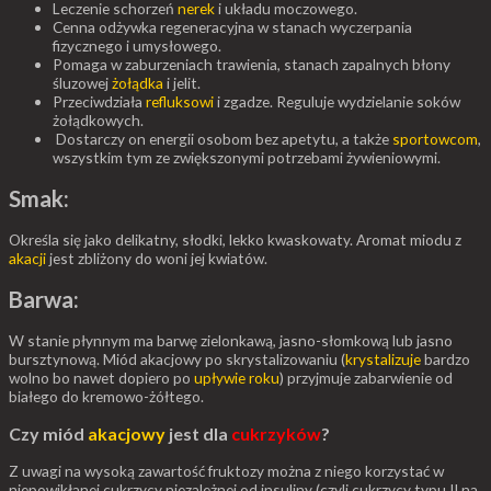
Leczenie schorzeń
nerek
i układu moczowego.
Cenna odżywka regeneracyjna w stanach wyczerpania
fizycznego i umysłowego.
Pomaga w zaburzeniach trawienia, stanach zapalnych błony
śluzowej
żołądka
i jelit.
Przeciwdziała
refluksowi
i zgadze. Reguluje wydzielanie soków
żołądkowych.
Dostarczy on energii osobom bez apetytu, a także
sportowcom
,
wszystkim tym ze zwiększonymi potrzebami żywieniowymi.
Smak:
Określa się jako delikatny, słodki, lekko kwaskowaty. Aromat miodu z
akacji
jest zbliżony do woni jej kwiatów.
Barwa:
W stanie płynnym ma barwę zielonkawą, jasno-słomkową lub jasno
bursztynową. Miód akacjowy po skrystalizowaniu (
krystalizuje
bardzo
wolno bo nawet dopiero po
upływie roku
) przyjmuje zabarwienie od
białego do kremowo-żółtego.
Czy miód
akacjowy
jest dla
cukrzyków
?
Z uwagi na wysoką zawartość fruktozy można z niego korzystać w
niepowikłanej cukrzycy niezależnej od insuliny (czyli cukrzycy typu II na