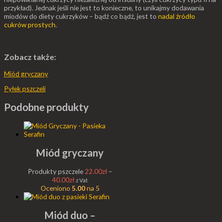
przykład). Jednak jeśli nie jest to konieczne, to unikajmy dodawania
miodów do diety cukrzyków – bądź co bądź, jest to
nadal źródło
cukrów prostych
.
Zobacz także:
Miód gryczany
Pyłek pszczeli
Podobne produkty
Miód gryczany
Produkty pszczele
22.00
zł
–
40.00
zł
z Vat
Oceniono
5.00
na 5
Miód duo –