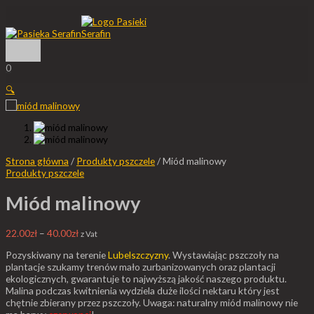
Główne
Przejdź
ilość
Zakres
Zakres
Zakres
Zakres
Zakres
menu
do
Miód
cen:
cen:
cen:
cen:
cen:
treści
malinowy
od
od
od
od
od
22.00zł
22.00zł
28.00zł
400.00zł
350.00zł
do
do
do
do
do
40.00zł
40.00zł
85.00zł
700.00zł
650.00zł
0
🔍
Strona główna
/
Produkty pszczele
/ Miód malinowy
Produkty pszczele
Miód malinowy
22.00
zł
–
40.00
zł
z Vat
Pozyskiwany na terenie
Lubelszczyzny
. Wystawiając pszczoły na
plantacje szukamy trenów mało zurbanizowanych oraz plantacji
ekologicznych, gwarantuje to najwyższą jakość naszego produktu.
Malina podczas kwitnienia wydziela duże ilości nektaru który jest
chętnie zbierany przez pszczoły. Uwaga: naturalny miód malinowy nie