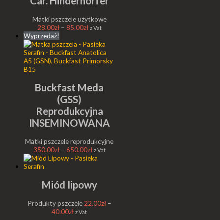
Car. Hinderhorfer
Matki pszczele użytkowe
28.00
zł
–
85.00
zł
z Vat
Wyprzedaż!
Buckfast Meda
(GSS)
Reprodukcyjna
INSEMINOWANA
Matki pszczele reprodukcyjne
350.00
zł
–
650.00
zł
z Vat
Miód lipowy
Produkty pszczele
22.00
zł
–
40.00
zł
z Vat