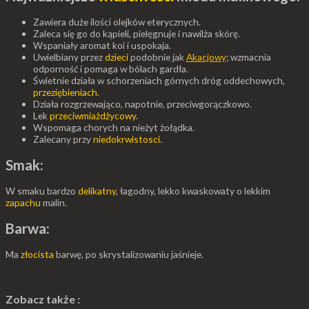
Zawiera duże ilości olejków eterycznych.
Zaleca się go do kąpieli, pielęgnuje i nawilża skórę.
Wspaniały aromat koi i uspokaja.
Uwielbiany przez
dzieci
podobnie jak
Akacjowy
; wzmacnia
odporność i pomaga w bólach gardła.
Świetnie działa w schorzeniach górnych dróg oddechowych,
przeziębieniach
.
Działa rozgrzewająco, napotnie, przeciwgorączkowo.
Lek
przeciwmiażdżycowy
.
Wspomaga chorych na nieżyt żołądka.
Zalecany przy
niedokrwistosci
.
Smak:
W smaku bardzo
delikatny
, łagodny, lekko kwaskowaty o lekkim
zapachu
malin.
Barwa:
Ma
złocista
barwę, po skrystalizowaniu jaśnieje.
Zobacz także :