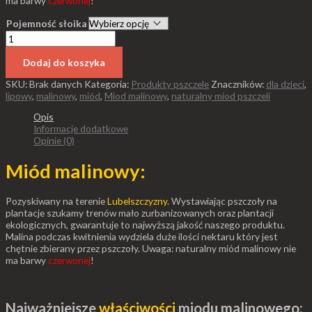
ma barwy
czerwonej
!
Pojemność słoika
Dodaj do koszyka
SKU:
Brak danych
Kategoria:
Produkty pszczele
Znaczników:
dla dzieci
,
lipowy
,
malinowy
,
miód
,
Miod malinowy
,
naturalny miod pszczeli
Opis
Informacje dodatkowe
Opinie (0)
Miód malinowy:
Pozyskiwany na terenie
Lubelszczyzny
. Wystawiając pszczoły na
plantacje szukamy trenów mało zurbanizowanych oraz plantacji
ekologicznych, gwarantuje to najwyższą jakość naszego produktu.
Malina podczas kwitnienia wydziela duże ilości nektaru który jest
chętnie zbierany przez pszczoły. Uwaga: naturalny miód malinowy nie
ma barwy
czerwonej
!
Najważniejsze
właściwości
miodu malinowego: